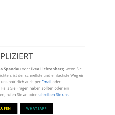
PLIZIERT
ea Spandau
oder
Ikea Lichtenberg
, wenn Sie
hten, ist der schnellste und einfachste Weg ein
e uns natürlich auch per
Email
oder
Falls Sie Fragen haben sollten oder ein
n, rufen Sie an oder
schreiben Sie uns
.
RUFEN
WHATSAPP