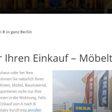
 B in ganz Berlin
 Ihren Einkauf – Möbelt
uhaus oder bei Ikea
önnen Sie natürlich Ihren
isten, Möbel, Baumaterial,
sportieren nicht nur Ihre
hnen in die Wohnung. Falls
 Einkauf von A nach B
lativ kurzfristig
anrufen