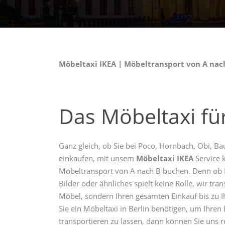
Möbeltaxi IKEA | Möbeltransport von A nach
Das Möbeltaxi für
Ganz gleich, ob Sie bei Poco, Hornbach, Obi, Ba
einkaufen, mit unsem
Möbeltaxi IKEA
Service k
Möbeltransport von A nach B buchen. Denn ob K
Bilder oder ähnliches spielt keine Rolle, wir tran
Möbel, sondern Ihren gesamten Einkauf bis zu I
Sie ein Möbeltaxi in Berlin benötigen, um Ihren
transportieren zu lassen, dann können Sie uns re