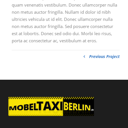
quam venenatis vestibulum. Donec ullamcorper nulla
non metus auctor fringilla. Nullam id dolor id nibh
ultricies vehicula ut id elit. Donec ullamcorper nulla
non metus auctor fringilla. Sed posuere consectetur
est at lobortis. Donec sed odio dui. Morbi leo risus,
porta ac consectetur ac, vestibulum at eros.
Previous Project