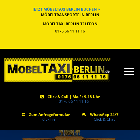
JETZT MÖBELTAXI BERLIN BUCHEN
MÖBELTRANSPORTE IN BERLIN
MÖBELTAXI BERLIN TELEFON
0176 66 11 11 16
Click & Call | Mo-Fr 9-18 Uhr
0176 66 11 11 16
Zum Anfrageformular
WhatsApp 24/7
Klick hier
Click & Chat