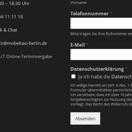
Vorname
:00 – 18:30 Uhr
Telefonnummer
*
66 11 11 16
ck & Chat
Bitte tragen Sie Ihre Rufnummer ein
fo@mobeltaxi-berlin.de
E-Mail
*
/7 Online-Terminvergabe
Datenschutzerklärung
*
Ja ich habe die
Datensch
Ich willige hiermit ein (Art. 6 Abs.
Formular übermittelten persönlich
Ich versichere, dass ich über 16 Jah
Sorgeberechtigten zur Nutzung de
vorliegt. Das Recht des Widerrufs i
Absenden