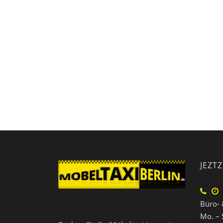
JEZT
Büro- 
Mo. – 