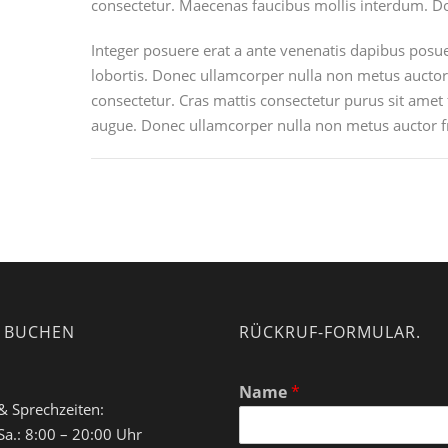
consectetur. Maecenas faucibus mollis interdum. Do
Integer posuere erat a ante venenatis dapibus posuer
lobortis. Donec ullamcorper nulla non metus auctor 
consectetur. Cras mattis consectetur purus sit amet 
augue. Donec ullamcorper nulla non metus auctor fri
Z BUCHEN
RÜCKRUF-FORMULAR.
Name
*
& Sprechzeiten:
Sa.: 8:00 – 20:00 Uhr