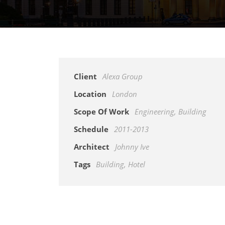
Client
Alexa Group
Location
London
Scope Of Work
Engineering, Building
Schedule
2011-2013
Architect
Johnny Ive
Tags
Building
,
Hotel