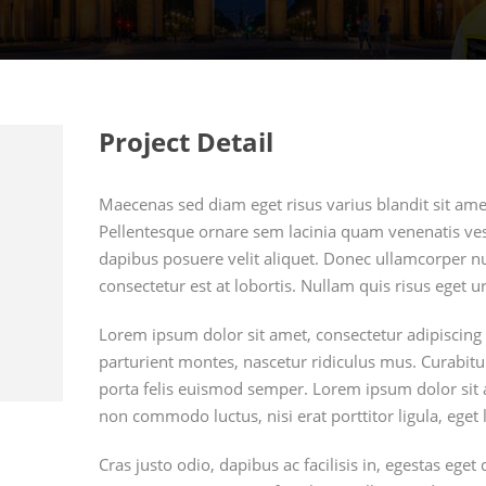
Project Detail
Maecenas sed diam eget risus varius blandit sit a
Pellentesque ornare sem lacinia quam venenatis ves
dapibus posuere velit aliquet. Donec ullamcorper nu
consectetur est at lobortis. Nullam quis risus eget u
Lorem ipsum dolor sit amet, consectetur adipiscing 
parturient montes, nascetur ridiculus mus. Curabitur
porta felis euismod semper. Lorem ipsum dolor sit am
non commodo luctus, nisi erat porttitor ligula, eget 
Cras justo odio, dapibus ac facilisis in, egestas eg