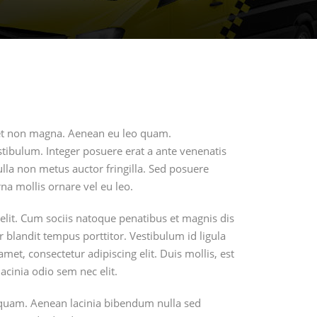
met non magna. Aenean eu leo quam.
tibulum. Integer posuere erat a ante venenatis
lla non metus auctor fringilla. Sed posuere
rna mollis ornare vel eu leo.
elit. Cum sociis natoque penatibus et magnis dis
 blandit tempus porttitor. Vestibulum id ligula
et, consectetur adipiscing elit. Duis mollis, est
lacinia odio sem nec elit.
et quam. Aenean lacinia bibendum nulla sed