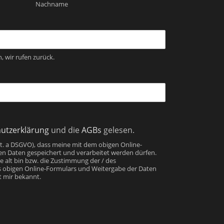
Nachname
, wir rufen zurück.
utzerklärung
und die
AGBs
gelesen.
 1 lit. a DSGVO), dass meine mit dem obigen Online-
en Daten gespeichert und verarbeitet werden dürfen.
re alt bin bzw. die Zustimmung der / des
s obigen Online-Formulars und Weitergabe der Daten
st mir bekannt.