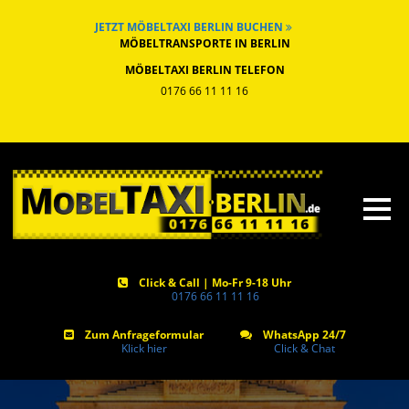
JETZT MÖBELTAXI BERLIN BUCHEN
MÖBELTRANSPORTE IN BERLIN
MÖBELTAXI BERLIN TELEFON
0176 66 11 11 16
Click & Call | Mo-Fr 9-18 Uhr
0176 66 11 11 16
Zum Anfrageformular
WhatsApp 24/7
Klick hier
Click & Chat